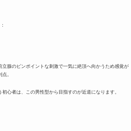
す：
前立腺のピンポイントな刺激で一気に絶頂へ向かうため感覚が
利点。
う初心者は、この男性型から目指すのが近道になります。