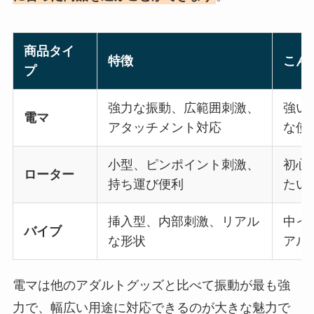
商品タイ
特徴
こん
プ
強力な振動、広範囲刺激、
強い
電マ
アタッチメント対応
な使
小型、ピンポイント刺激、
初心
ローター
持ち運び便利
たい
挿入型、内部刺激、リアル
中イ
バイブ
な形状
アル
電マは他のアダルトグッズと比べて振動が最も強
力で、幅広い用途に対応できるのが大きな魅力で