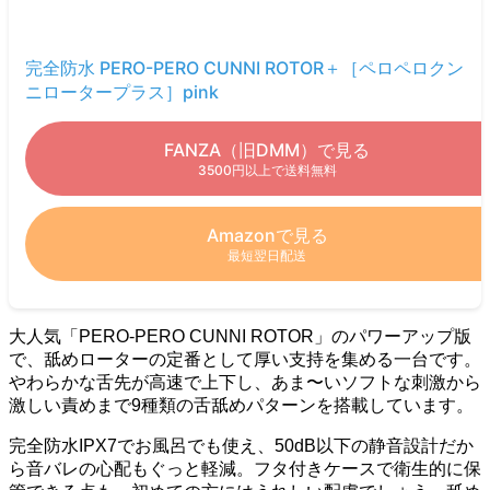
完全防水 PERO-PERO CUNNI ROTOR＋［ペロペロクン
ニロータープラス］pink
FANZA（旧DMM）で見る
3500円以上で送料無料
Amazonで見る
最短翌日配送
大人気「PERO-PERO CUNNI ROTOR」のパワーアップ版
で、舐めローターの定番として厚い支持を集める一台です。
やわらかな舌先が高速で上下し、あま〜いソフトな刺激から
激しい責めまで9種類の舌舐めパターンを搭載しています。
完全防水IPX7でお風呂でも使え、50dB以下の静音設計だか
ら音バレの心配もぐっと軽減。フタ付きケースで衛生的に保