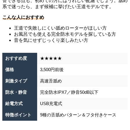
管できる点も、初めての方にはうれしい配慮でしょう。舐め
系で迷ったら、まず候補に挙げたい王道モデルです。
こんな人におすすめ
王道で失敗しにくい舐めローターがほしい方
お風呂でも使える完全防水モデルを探している方
音を気にせずじっくり楽しみたい方
おすすめ度
★★★★★
価格
3,500円前後
刺激タイプ
高速舌舐め
防水・静音
完全防水IPX7／静音50dB以下
給電方式
USB充電式
特徴ポイント
9種の舌舐めパターン＆フタ付きケース