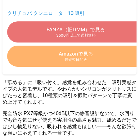
クリチュパ クンニローター10 吸引
FANZA（旧DMM）で見る
3500円以上で送料無料
Amazonで見る
最短翌日配送
「舐める」に「吸い付く」感覚を組み合わせた、吸引実感タ
イプの人気モデルです。やわらかいシリコンがクリトリスに
ぴたっと密着し、10種類の吸引＆振動パターンで丁寧に責
め上げてくれます。
完全防水IPX7等級かつ40dB以下の静音設計なので、水回り
でも音を気にせず使える実用性の高さも魅力。舐めるだけで
は少し物足りない、吸われる感覚もほしい——そんな欲張り
な願いに応えてくれる一台です。