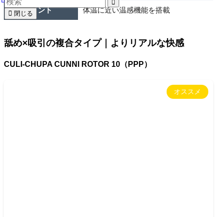
特徴ポイント
体温に近い温感機能を搭載
閉じる
舐め×吸引の複合タイプ｜よりリアルな快感
CULI-CHUPA CUNNI ROTOR 10（PPP）
オススメ