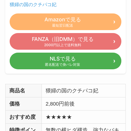
猥婦の国のクチパコ妃
Amazonで見る
最短翌日配送
FANZA（旧DMM）で見る
2000円以上で送料無料
NLSで見る
匿名配送で身バレ対策
商品名
猥婦の国のクチパコ妃
価格
2,800円前後
おすすめ度
★★★★★
特徴ポイン
無数の横ヒダ構造、強力なバキ