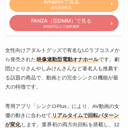
Amazonで見る
最短翌日配送
FANZA（旧DMM）で見る
2000円以上で送料無料
女性向けアダルトグッズで有名なLCラブコスメか
ら発売された
映像連動型電動オナホール
です。劇
団ひとりさんやしみけんさんなど著名人も推薦す
る話題の商品で、動画との完全シンクロ機能が最
大の特徴です。
専用アプリ「シンクロPlus」により、AV動画の女
優の動きに合わせて
リアルタイムで回転パターン
が変化
します。業界初の両方向回転を搭載し、12