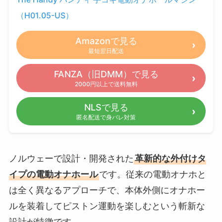
（H01.05-US）
Amazonで見る
最短翌日配送
FANZA（旧DMM）で見る
2000円以上で送料無料
NLSで見る
匿名配送で身バレ対策
ノルウェーで設計・開発された
革新的な外付けタ
イプの電動オナホール
です。従来の電動オナホと
は全く異なるアプローチで、本体外側にオナホー
ルを装着してピストン運動を楽しむという斬新な
設計が特徴です。