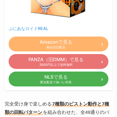
ぷにあなロイドREAL
Amazonで見る
最短翌日配送
FANZA（旧DMM）で見る
2000円以上で送料無料
NLSで見る
匿名配送で身バレ対策
完全受け身で楽しめる
7種類のピストン動作と7種
類の回転パターン
を組み合わせた、全49通りのバ