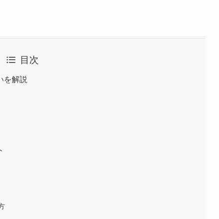
目次
いを解説
ト
方