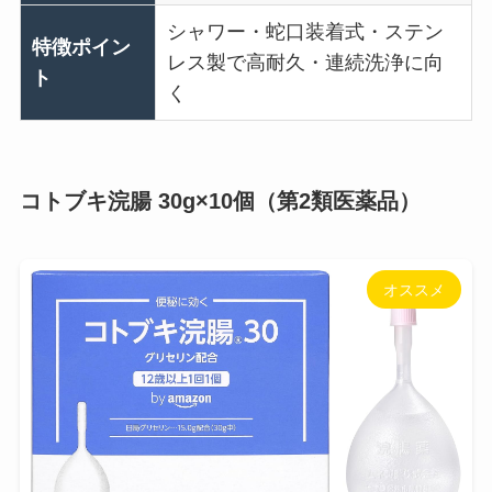
シャワー・蛇口装着式・ステン
特徴ポイン
レス製で高耐久・連続洗浄に向
ト
く
コトブキ浣腸 30g×10個（第2類医薬品）
オススメ