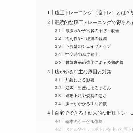
膣圧トレーニング（膣トレ）とは？
継続的な膣圧トレーニングで得られ
尿漏れや子宮脱の予防・改善
冷え性や生理痛の軽減
下腹部のシェイプアップ
性交時の感度向上
骨盤底筋の強化による姿勢改善
膣がゆるむ主な原因と対策
加齢による影響
妊娠・出産によるゆるみ
運動不足や姿勢の悪さ
腹圧がかかる生活習慣
自宅でできる！効果的な膣圧トレー
基本のケーゲル体操
タオルやペットボトルを使った膣ト